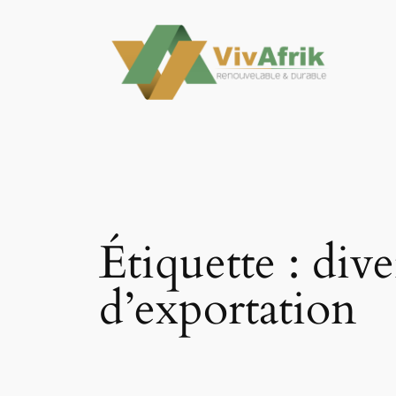
Aller
au
contenu
Étiquette :
dive
d’exportation