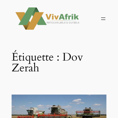
Aller
au
contenu
Étiquette :
Dov
Zerah