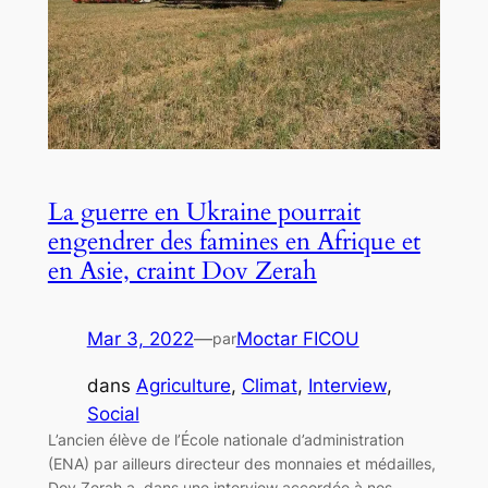
La guerre en Ukraine pourrait
engendrer des famines en Afrique et
en Asie, craint Dov Zerah
Mar 3, 2022
—
Moctar FICOU
par
dans
Agriculture
, 
Climat
, 
Interview
, 
Social
L’ancien élève de l’École nationale d’administration
(ENA) par ailleurs directeur des monnaies et médailles,
Dov Zerah a, dans une interview accordée à nos