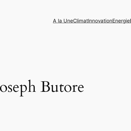
A la Une
Climat
Innovation
Energie
Joseph Butore