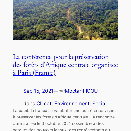
La conférence pour la préservation
des forêts d’Afrique centrale organisée
à Paris (France)
Sep 15, 2021
—
Moctar FICOU
par
dans
Climat
, 
Environnement
, 
Social
La capitale française va abriter une conférence visant
à préserver les forêts d’Afrique centrale. La rencontre
qui aura lieu le 6 octobre 2021 rassemblera des
acteurs des pouvoirs locaux, des représentants du