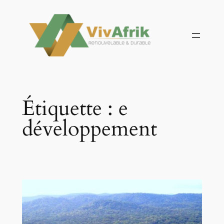
Aller
au
contenu
Étiquette :
e
développement