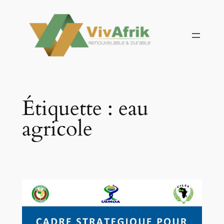
Aller
au
contenu
Étiquette :
eau
agricole