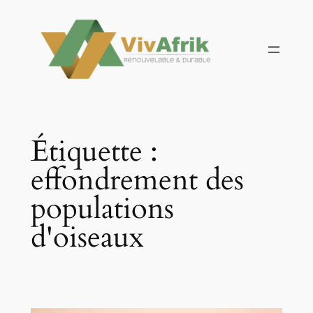
Aller
au
contenu
Étiquette :
effondrement des
populations
d'oiseaux