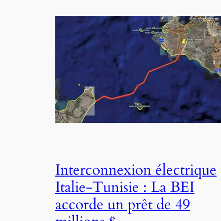
Interconnexion électrique
Italie-Tunisie : La BEI
accorde un prêt de 49