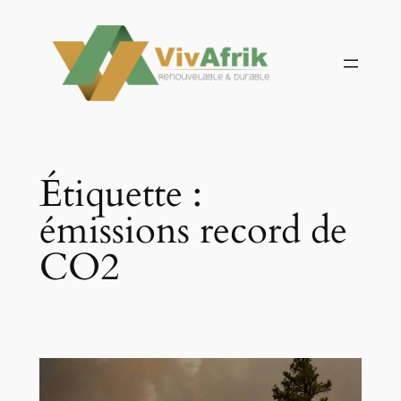
Aller
au
contenu
Étiquette :
émissions record de
CO2