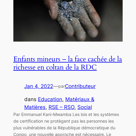
Enfants mineurs – la face cachée de la
richesse en coltan de la RDC
Jan 4, 2022
—
Contributeur
par
dans
Education
, 
Matériaux &
Matières
, 
RSE – RSO
, 
Social
Par Emmanuel Kani-Mwamba Les lois et les systèmes
de certification ne protègent pas les personnes les
plus vulnérables de la République démocratique du
Congo, une nouvelle approche est nécessaire. Le