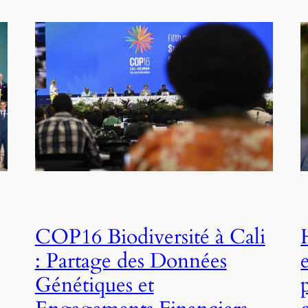
COP16 Biodiversité à Cali
: Partage des Données
Génétiques et