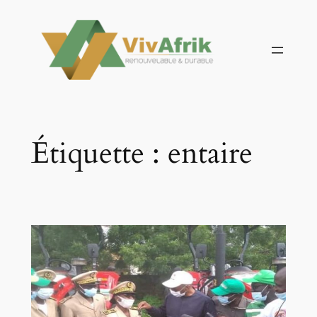
Aller
au
contenu
Étiquette :
entaire