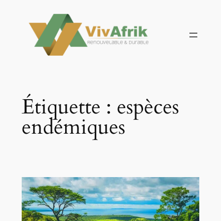
Aller
au
contenu
Étiquette :
espèces
endémiques