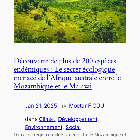
Découverte de plus de 200 espèces
endémiques : Le secret écologique
menacé de l’Afrique australe entre le
Mozambique et le Malawi
Jan 21, 2025
—
Moctar FICOU
par
dans
Climat
, 
Développement
, 
Environnement
, 
Social
Dans une région reculée située entre le Mozambique et