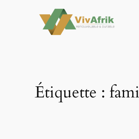
Aller
au
contenu
Étiquette :
fami