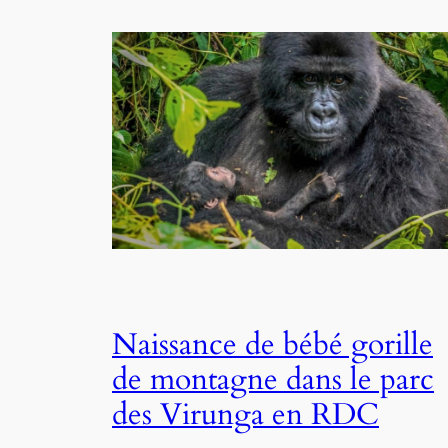
Naissance de bébé gorille
de montagne dans le parc
des Virunga en RDC