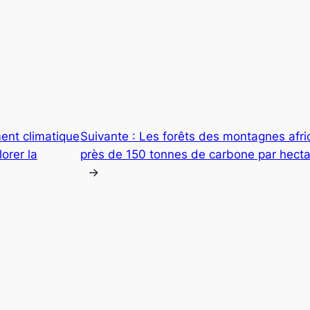
ent climatique
Suivante :
Les forêts des montagnes afri
orer la
près de 150 tonnes de carbone par hecta
→