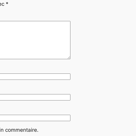
vec
*
ain commentaire.