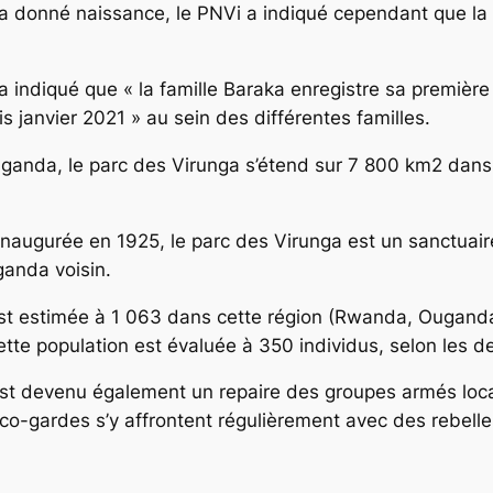
 a donné naissance, le PNVi a indiqué cependant que la 
a indiqué que « la famille Baraka enregistre sa première
 janvier 2021 » au sein des différentes familles.
’Ouganda, le parc des Virunga s’étend sur 7 800 km2 dan
 inaugurée en 1925, le parc des Virunga est un sanctuair
anda voisin.
est estimée à 1 063 dans cette région (Rwanda, Ougand
tte population est évaluée à 350 individus, selon les d
st devenu également un repaire des groupes armés locau
o-gardes s’y affrontent régulièrement avec des rebelles