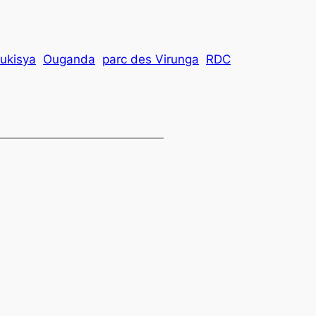
Mukisya
Ouganda
parc des Virunga
RDC