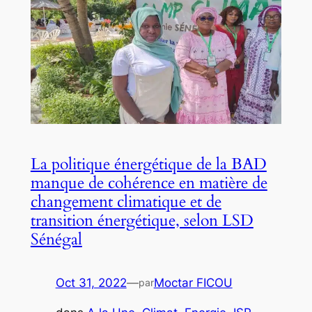
La politique énergétique de la BAD
manque de cohérence en matière de
changement climatique et de
transition énergétique, selon LSD
Sénégal
Oct 31, 2022
—
Moctar FICOU
par