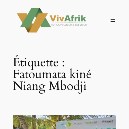
Aller
au
contenu
Étiquette :
Fatoumata kiné
Niang Mbodji