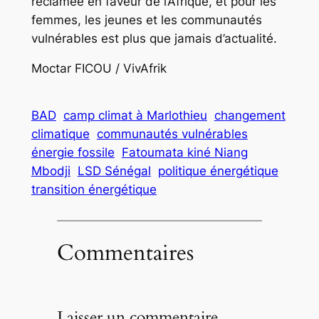
réclamée en faveur de l’Afrique, et pour les
femmes, les jeunes et les communautés
vulnérables est plus que jamais d’actualité.
Moctar FICOU / VivAfrik
BAD
camp climat à Marlothieu
changement
climatique
communautés vulnérables
énergie fossile
Fatoumata kiné Niang
Mbodji
LSD Sénégal
politique énergétique
transition énergétique
Commentaires
Laisser un commentaire