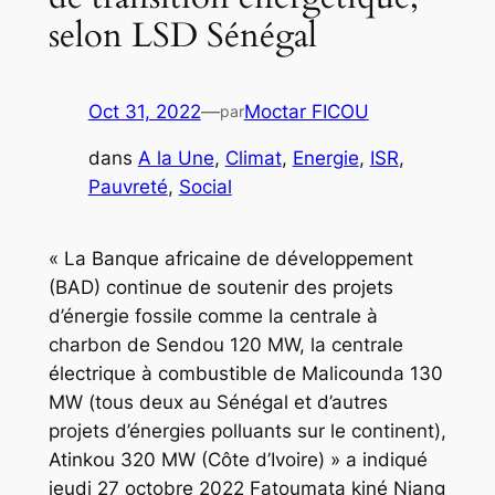
selon LSD Sénégal
Oct 31, 2022
—
Moctar FICOU
par
dans
A la Une
, 
Climat
, 
Energie
, 
ISR
, 
Pauvreté
, 
Social
« La Banque africaine de développement
(BAD) continue de soutenir des projets
d’énergie fossile comme la centrale à
charbon de Sendou 120 MW, la centrale
électrique à combustible de Malicounda 130
MW (tous deux au Sénégal et d’autres
projets d’énergies polluants sur le continent),
Atinkou 320 MW (Côte d’Ivoire) » a indiqué
jeudi 27 octobre 2022 Fatoumata kiné Niang