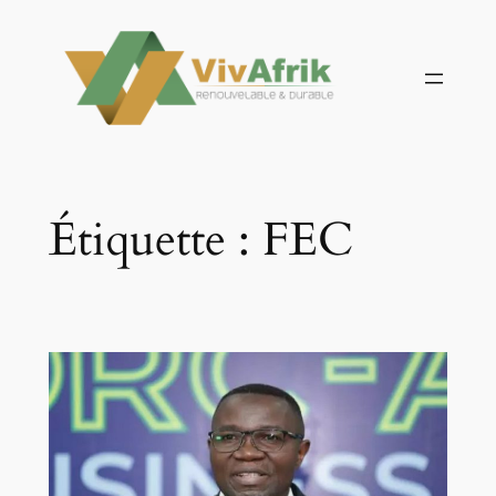
Aller
au
contenu
Étiquette :
FEC