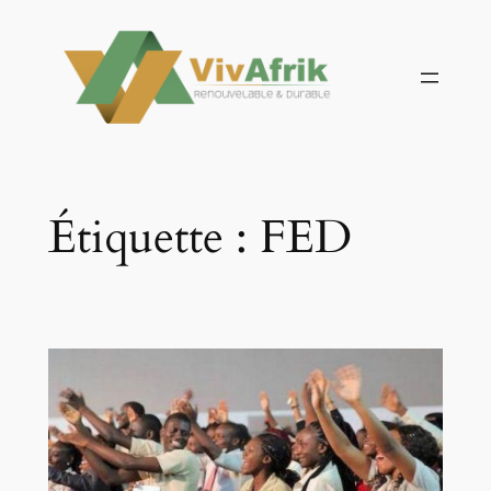
Aller
au
contenu
Étiquette :
FED