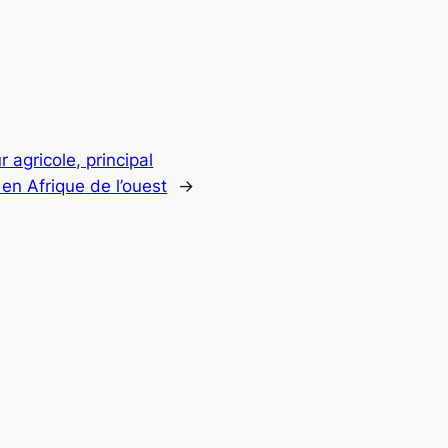
 agricole, principal
en Afrique de l’ouest
→