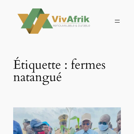
Aller
au
contenu
Étiquette :
fermes
natangué