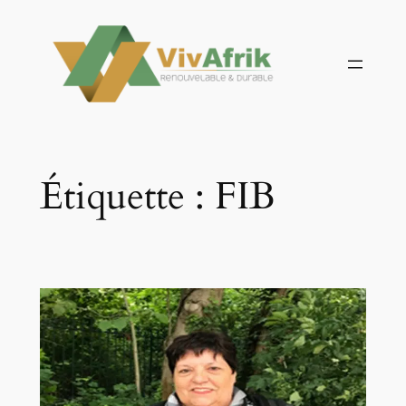
Aller
au
contenu
Étiquette :
FIB