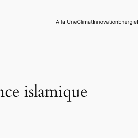
A la Une
Climat
Innovation
Energie
nce islamique