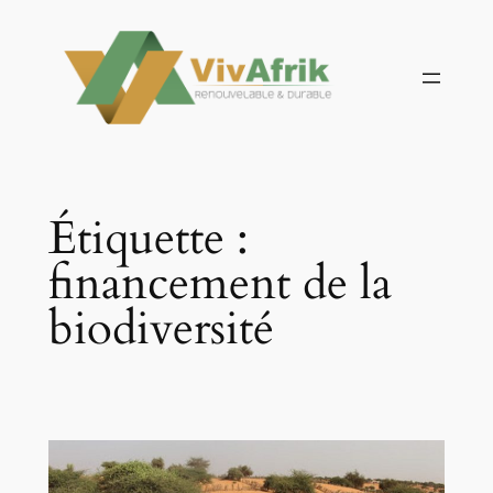
Aller
au
contenu
Étiquette :
financement de la
biodiversité