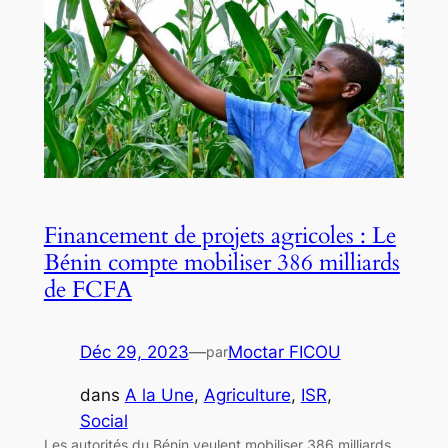
Financement de projets agricoles : Le
Bénin compte mobiliser 386 milliards
de FCFA
Déc 29, 2023
—
Moctar FICOU
par
dans
A la Une
, 
Agriculture
, 
ISR
, 
Social
Les autorités du Bénin veulent mobiliser 386 milliards