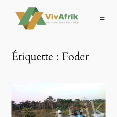
Aller
au
contenu
Étiquette :
Foder