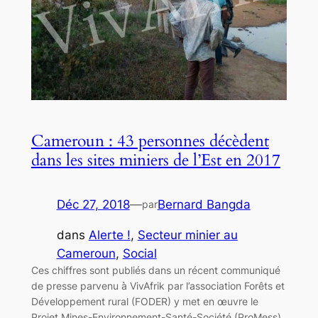
Cameroun : 43 personnes décèdent
dans les sites miniers de l’Est en 2017
Déc 27, 2018
—
Bernard Bangda
par
dans
Alerte !
, 
Secteur minier au
Cameroun
, 
Social
Ces chiffres sont publiés dans un récent communiqué
de presse parvenu à VivAfrik par l’association Forêts et
Développement rural (FODER) y met en œuvre le
Projet Mines-Environnement-Santé-Société (ProMess).