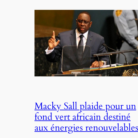
Macky Sall plaide pour un
fond vert africain destiné
aux énergies renouvelable