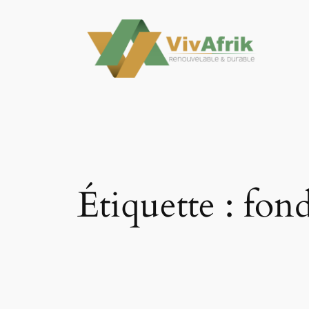
Aller
au
contenu
Étiquette :
fond