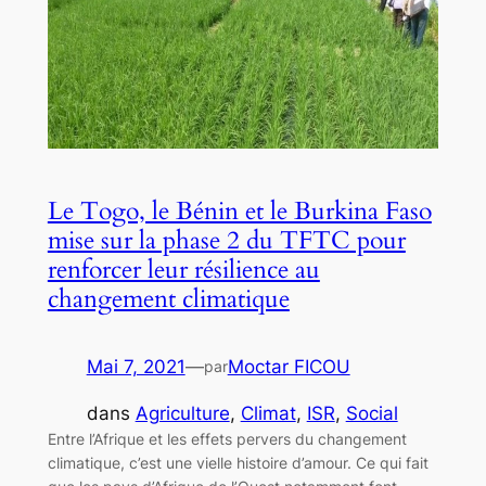
Le Togo, le Bénin et le Burkina Faso
mise sur la phase 2 du TFTC pour
renforcer leur résilience au
changement climatique
Mai 7, 2021
—
Moctar FICOU
par
dans
Agriculture
, 
Climat
, 
ISR
, 
Social
Entre l’Afrique et les effets pervers du changement
climatique, c’est une vielle histoire d’amour. Ce qui fait