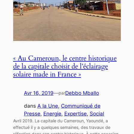
« Au Cameroun, le centre historique
de la capitale choisit de l’éclairage
solaire made in France »
Avr 16, 2019
—
Debbo Mballo
par
dans
A la Une
, 
Communiqué de
Presse
, 
Energie
, 
Expertise
, 
Social
Avril 2019. La capitale du Cameroun, Yaoundé, a
effectué il y a quelques semaines, des travaux de
réfection dans son centre historique. À cette occasion,