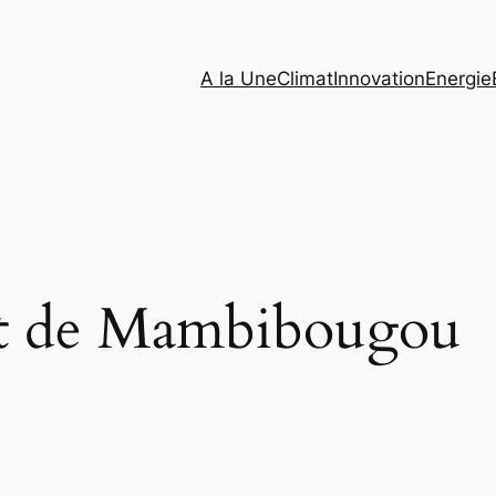
A la Une
Climat
Innovation
Energie
êt de Mambibougou