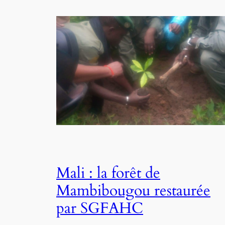
Mali : la forêt de
Mambibougou restaurée
par SGFAHC