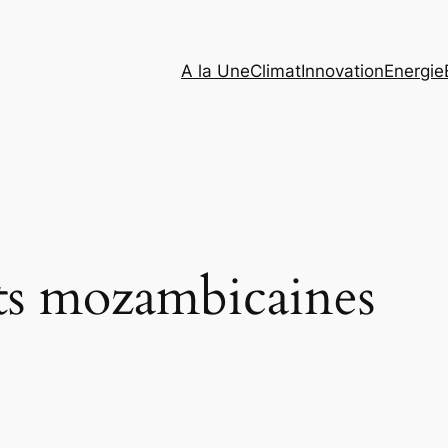
A la Une
Climat
Innovation
Energie
ts mozambicaines