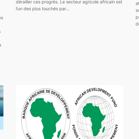
dérailler ces progrès. Le secteur agricole africain est
a
l’un des plus touchés par…
s
p
es
d
s
e