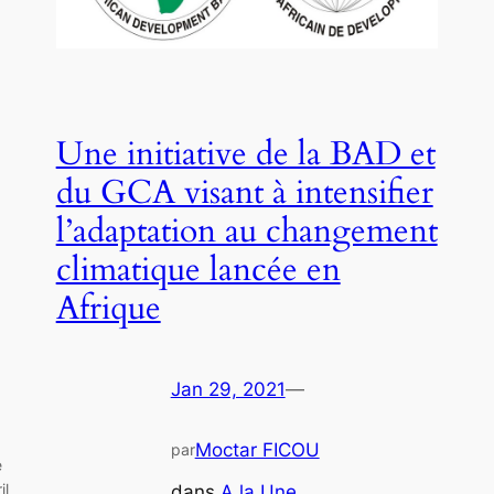
Une initiative de la BAD et
du GCA visant à intensifier
l’adaptation au changement
climatique lancée en
Afrique
Jan 29, 2021
—
Moctar FICOU
par
e
il
dans
A la Une
, 