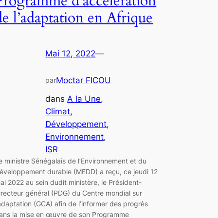
Programme d’accélération
de l’adaptation en Afrique
Mai 12, 2022
—
Moctar FICOU
par
dans
A la Une
, 
Climat
, 
Développement
, 
Environnement
, 
ISR
e ministre Sénégalais de l’Environnement et du
éveloppement durable (MEDD) a reçu, ce jeudi 12
ai 2022 au sein dudit ministère, le Président-
irecteur général (PDG) du Centre mondial sur
’adaptation (GCA) afin de l’informer des progrès
ans la mise en œuvre de son Programme