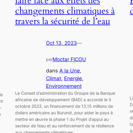
faire face aux effets des
changements climatiques à
travers la sécurité de l’eau
Oct 13, 2023
—
Moctar FICOU
par
dans
A la Une
, 
Climat
, 
Energie
, 
Environnement
Le Conseil d’administration du Groupe de la Banque
is
L
africaine de développement (BAD) a accordé le 5
nt
D
octobre 2023, un financement de 13,15 millions de
-
m
dollars américains au Burundi, pour aider le pays à
e
d
mettre en œuvre la phase 1 du Projet d’appui au
l
secteur de l’eau et au renforcement de la résilience
d
aux changements climatiques.…