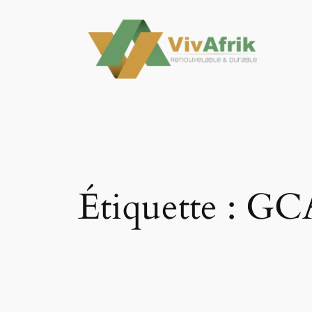
Aller
au
contenu
Étiquette :
GC