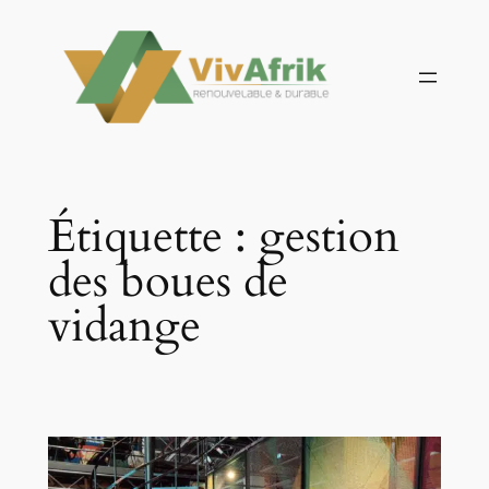
Aller
au
contenu
Étiquette :
gestion
des boues de
vidange