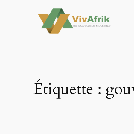
Aller
au
contenu
Étiquette :
gouv