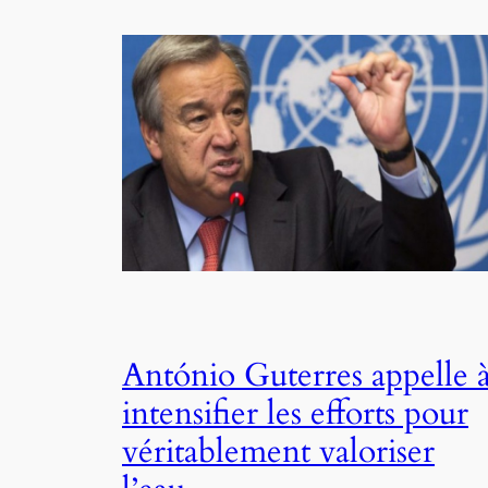
António Guterres appelle 
intensifier les efforts pour
véritablement valoriser