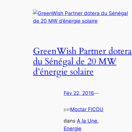
GreenWish Partner dotera
du Sénégal de 20 MW
d’énergie solaire
Fév 22, 2016
—
Moctar FICOU
par
dans
A la Une
, 
Energie