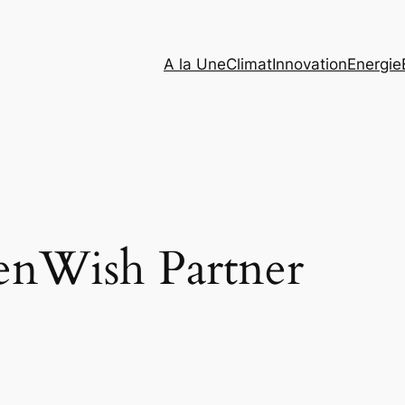
A la Une
Climat
Innovation
Energie
enWish Partner