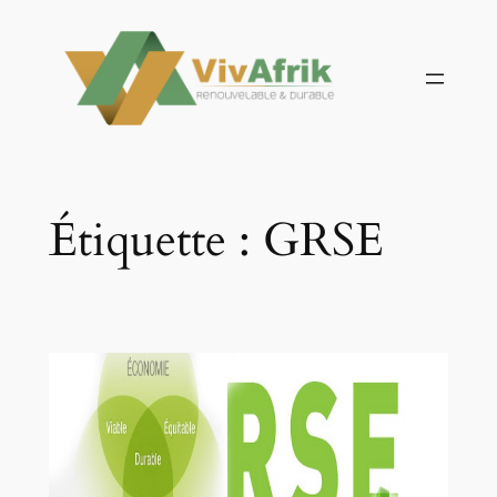
Aller
au
contenu
Étiquette :
GRSE