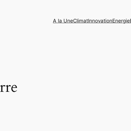
A la Une
Climat
Innovation
Energie
rre