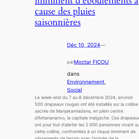
imminent d’éboulements à
cause des pluies
saisonnières
Déc 10, 2024
—
Moctar FICOU
par
dans
Environnement
, 
Social
Le week-end du 7 au 8 décembre 2024, environ
500 drapeaux rouges ont été installés sur la colline
sacrée de Manjakamiadana, en plein centre
d’Antananarivo, la capitale malgache. Ces drapeau
ont pour but d’alerter les 2 000 personnes vivant s
cette colline, confrontées à un risque imminent de
glissements de terrain avec l’arrivée de la…