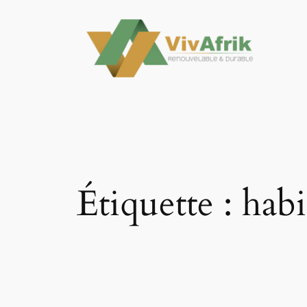
Aller
au
contenu
Étiquette :
habi