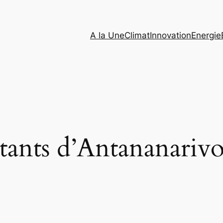
A la Une
Climat
Innovation
Energie
tants d’Antananariv