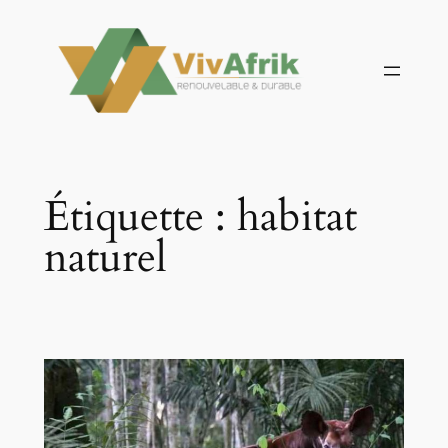
Aller
au
contenu
Étiquette :
habitat
naturel