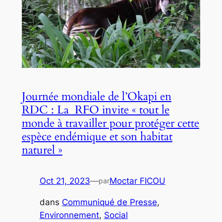
Journée mondiale de l’Okapi en
RDC : La RFO invite « tout le
monde à travailler pour protéger cette
espèce endémique et son habitat
naturel »
Oct 21, 2023
—
Moctar FICOU
par
dans
Communiqué de Presse
, 
Environnement
, 
Social