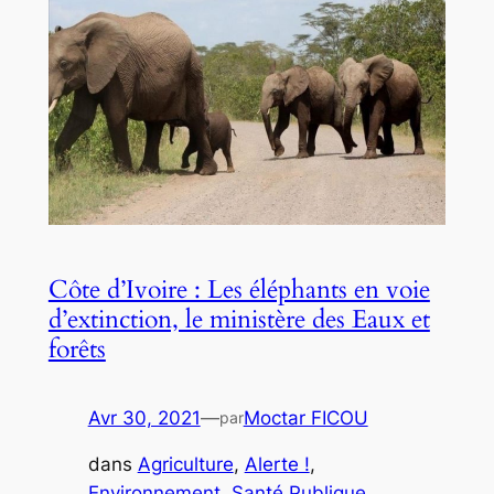
Côte d’Ivoire : Les éléphants en voie
d’extinction, le ministère des Eaux et
forêts
Avr 30, 2021
—
Moctar FICOU
par
dans
Agriculture
, 
Alerte !
, 
Environnement
, 
Santé Publique
, 