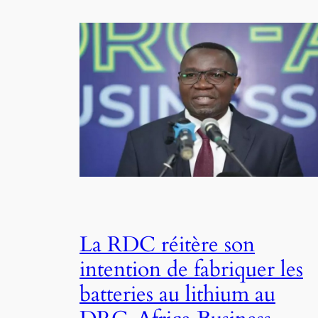
La RDC réitère son
intention de fabriquer les
batteries au lithium au