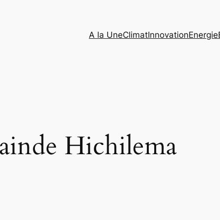
A la Une
Climat
Innovation
Energie
ainde Hichilema