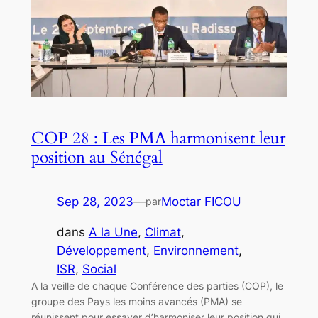
COP 28 : Les PMA harmonisent leur
position au Sénégal
Sep 28, 2023
—
Moctar FICOU
par
dans
A la Une
, 
Climat
, 
Développement
, 
Environnement
, 
ISR
, 
Social
A la veille de chaque Conférence des parties (COP), le
groupe des Pays les moins avancés (PMA) se
réunissent pour essayer d’harmoniser leur position qui