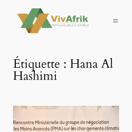
Aller
au
contenu
Étiquette :
Hana Al
Hashimi