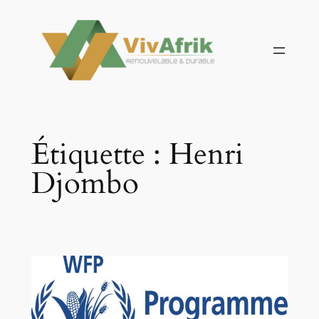
Aller
au
contenu
Étiquette :
Henri
Djombo