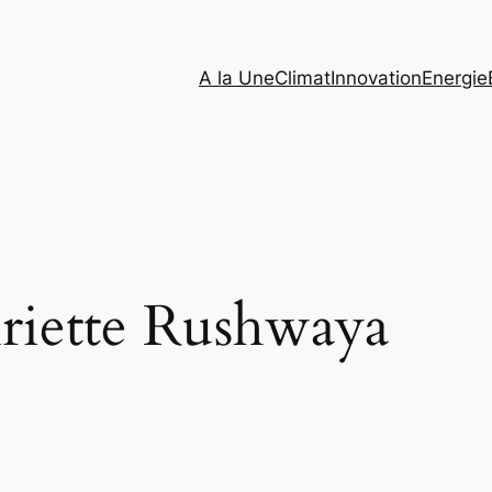
A la Une
Climat
Innovation
Energie
riette Rushwaya