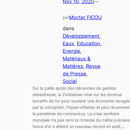
Nov 10, 2020
—
Moctar FICOU
par
dans
Développement
, 
Eaux
, 
Education
, 
Energie
, 
Matériaux &
Matières
, 
Revue
de Presse
, 
Social
Sur la paille après des décennies de gestion
désastreuse, le Zimbabwe mise sur les revenus
lucratifs de l’or pour soutenir une économie ravagé
par la corruption, l’hyper-inflation et plus récemmen
la pandémie de coronavirus. La crise sanitaire
mondiale n’a pas terni la richesse du métal précieux
l’once d’or a atteint un nouveau record en août,…