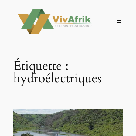
Aller
au
contenu
Étiquette :
hydroélectriques