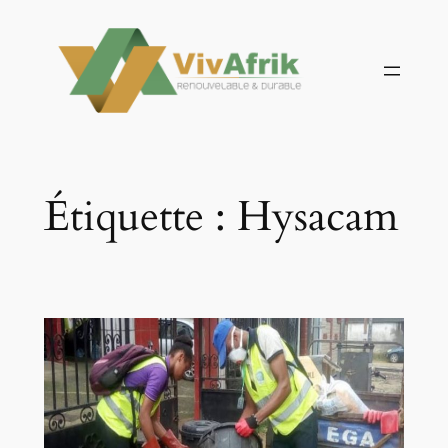
Aller
au
contenu
Étiquette :
Hysacam