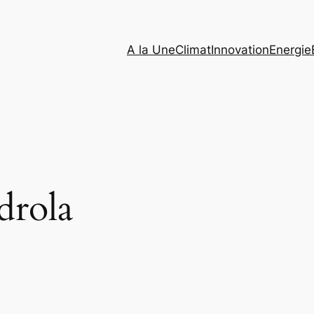
A la Une
Climat
Innovation
Energie
drola