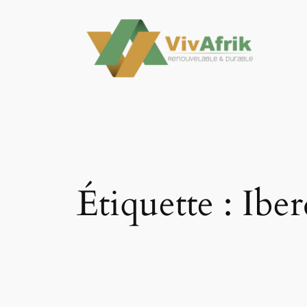
Aller
au
contenu
Étiquette :
Iber