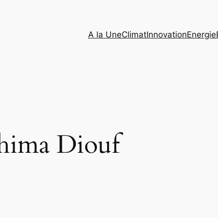
A la Une
Climat
Innovation
Energie
ahima Diouf