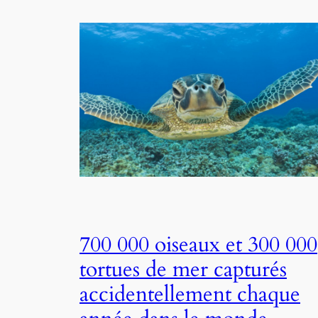
700 000 oiseaux et 300 000
tortues de mer capturés
accidentellement chaque