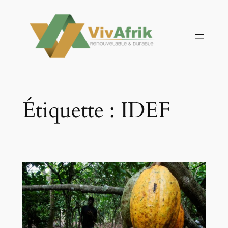
Aller
au
contenu
Étiquette :
IDEF