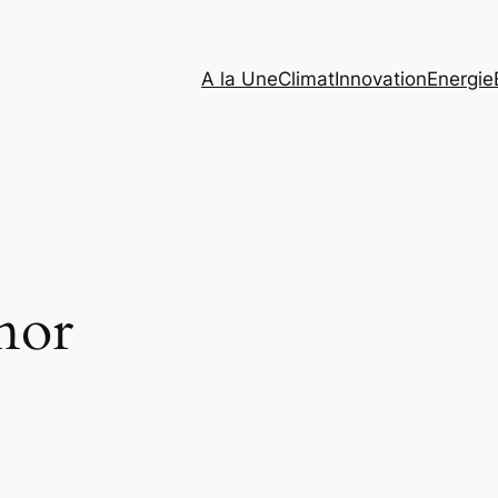
A la Une
Climat
Innovation
Energie
nor