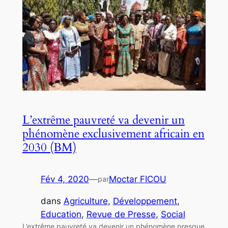
L’extrême pauvreté va devenir un
phénomène exclusivement africain en
2030 (BM)
Fév 4, 2020
—
Moctar FICOU
par
dans
Agriculture
, 
Développement
, 
Education
, 
Revue de Presse
, 
Social
L’extrême pauvreté va devenir un phénomène presque