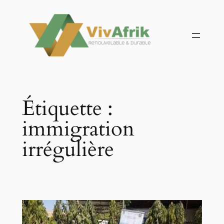
Aller
au
contenu
Étiquette :
immigration
irrégulière