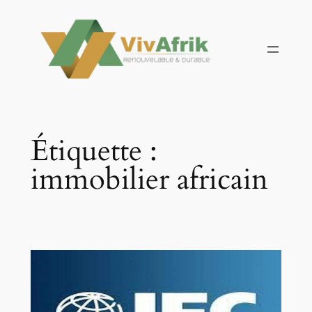
Aller
au
contenu
Étiquette :
immobilier africain