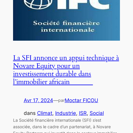
La SFI annonce un appui technique à
Novare Equity pour un
investissement durable dans
l’immobilier africain
Avr 17, 2024
—
Moctar FICOU
par
dans
Climat
, 
Industrie
, 
ISR
, 
Social
La Société financière internationale (SFI) s’est
associée, dans le cadre d’un partenariat, à Novare